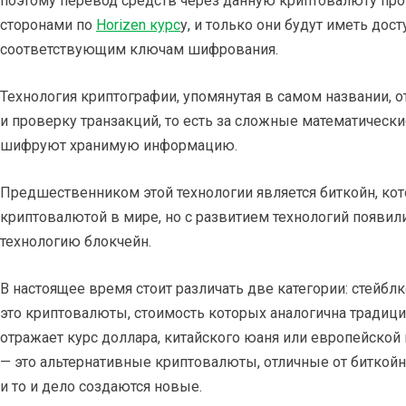
поэтому перевод средств через данную криптовалюту пр
сторонами по
Horizen курс
у, и только они будут иметь дос
соответствующим ключам шифрования.
Технология криптографии, упомянутая в самом названии, о
и проверку транзакций, то есть за сложные математическ
шифруют хранимую информацию.
Предшественником этой технологии является биткойн, ко
криптовалютой в мире, но с развитием технологий появил
технологию блокчейн.
В настоящее время стоит различать две категории: стейбл
это криптовалюты, стоимость которых аналогична традиц
отражает курс доллара, китайского юаня или европейской
— это альтернативные криптовалюты, отличные от биткойно
и то и дело создаются новые.