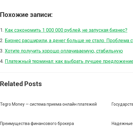
Похожие записи:
Как сэкономить 1 000 000 рублей, не запуская бизнес?
Бизнес расширили, а денег больше не стало. Проблема с
Хотите получить хорошо оплачиваемую, стабильную
Платежный терминал: как выбрать лучшее предложение
Related Posts
Tegro Money — система приема онлайн платежей
Государст
Преимущества финансового брокера
Надежные