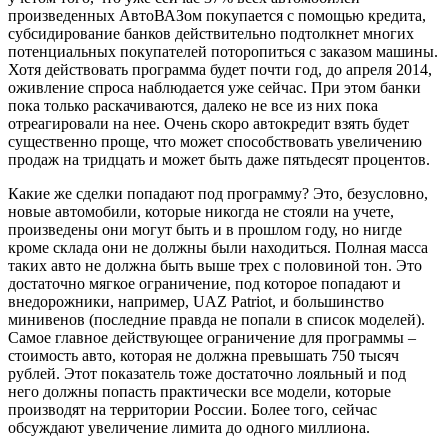
произведенных АвтоВАЗом покупается с помощью кредита,
субсидирование банков действительно подтолкнет многих
потенциальных покупателей поторопиться с заказом машины.
Хотя действовать программа будет почти год, до апреля 2014,
оживление спроса наблюдается уже сейчас. При этом банки
пока только раскачиваются, далеко не все из них пока
отреагировали на нее. Очень скоро автокредит взять будет
существенно проще, что может способствовать увеличению
продаж на тридцать и может быть даже пятьдесят процентов.
Какие же сделки попадают под программу? Это, безусловно,
новые автомобили, которые никогда не стояли на учете,
произведены они могут быть и в прошлом году, но нигде
кроме склада они не должны были находиться. Полная масса
таких авто не должна быть выше трех с половиной тон. Это
достаточно мягкое ограничение, под которое попадают и
внедорожники, например, UAZ Patriot, и большинство
минивенов (последние правда не попали в список моделей).
Самое главное действующее ограничение для программы –
стоимость авто, которая не должна превышать 750 тысяч
рублей. Этот показатель тоже достаточно лояльный и под
него должны попасть практически все модели, которые
производят на территории России. Более того, сейчас
обсуждают увеличение лимита до одного миллиона.