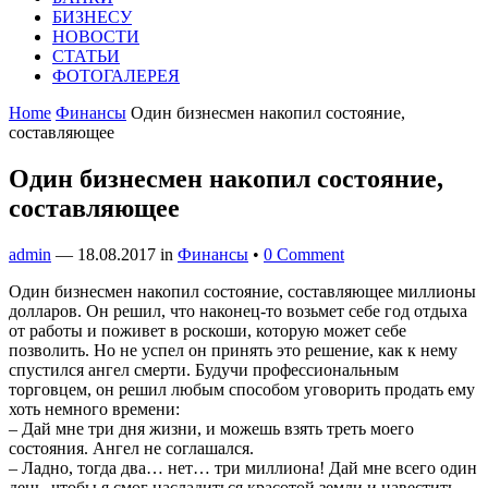
БИЗНЕСУ
НОВОСТИ
СТАТЬИ
ФОТОГАЛЕРЕЯ
Home
Финансы
Один бизнесмен накопил состояние,
составляющее
Один бизнесмен накопил состояние,
составляющее
admin
—
18.08.2017
in
Финансы
•
0 Comment
Один бизнесмен накопил состояние, составляющее миллионы
долларов. Он решил, что наконец-то возьмет себе год отдыха
от работы и поживет в роскоши, которую может себе
позволить. Но не успел он принять это решение, как к нему
спустился ангел смерти. Будучи профессиональным
торговцем, он решил любым способом уговорить продать ему
хоть немного времени:
– Дай мне три дня жизни, и можешь взять треть моего
состояния. Ангел не соглашался.
– Ладно, тогда два… нет… три миллиона! Дай мне всего один
день, чтобы я смог насладиться красотой земли и навестить