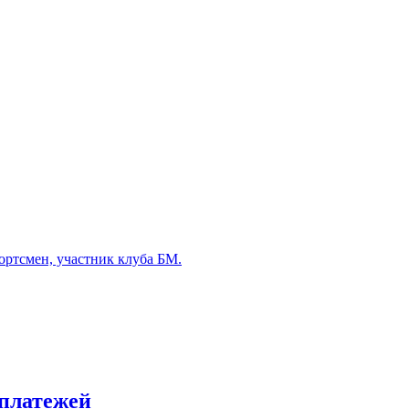
ртсмен, участник клуба БМ.
 платежей