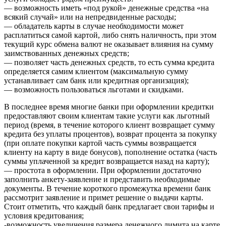
— возможность иметь «под рукой» денежные средства «на
всякий случай» или на непредвиденные расходы;
— обладатель карты в случае необходимости может
расплатиться самой картой, либо снять наличность, при этом
текущий курс обмена валют не оказывает влияния на сумму
заимствованных денежных средств;
— позволяет часть денежных средств, то есть сумма кредита
определяется самим клиентом (максимальную сумму
устанавливает сам банк или кредитная организация);
— возможность пользоваться льготами и скидками.
В последнее время многие банки при оформлении кредитки
предоставляют своим клиентам такие услуги как льготный
период (время, в течение которого клиент возвращает сумму
кредита без уплаты процентов), возврат процента за покупку
(при оплате покупки картой часть суммы возвращается
клиенту на карту в виде бонусов), пополнение остатка (часть
суммы уплаченной за кредит возвращается назад на карту);
— простота в оформлении. При оформлении достаточно
заполнить анкету-заявление и представить необходимые
документы. В течение короткого промежутка времени банк
рассмотрит заявление и примет решение о выдачи карты.
Стоит отметить, что каждый банк предлагает свои тарифы и
условия кредитования;
-возможность увеличения размера денежного лимита на карте