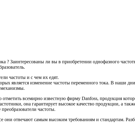
ока ? Заинтересованы ли вы в приобретении однофазного частотни
бразователь.
ели частоты и с чем их едят.
орых является изменение частоты переменного тока. В наши дни
 механизмы.
тметить всемирно известную фирму Danfoss, продукция которой
астотники, она гарантирует высокое качество продукции, а так
 преобразователи частоты.
Все они отвечают самым высоким требованиям и стандартам. Разб