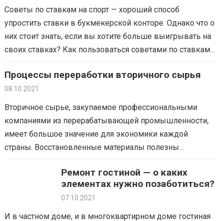
Советы по ставкам на спорт — хороший способ
упростить ставки в букмекерской конторе. Однако что о
них стоит знать, если вы хотите больше выигрывать на
своих ставках? Как пользоваться советами по ставкам?
Стоит помнить,…
Процессы переработки вторичного сырья
08.10.2021
Вторичное сырье, закупаемое профессиональными
компаниями из перерабатывающей промышленности,
имеет большое значение для экономики каждой
страны. Восстановленные материалы полезны
благодаря своим высоким эксплуатационным
Ремонт гостиной — о каких
свойствам. На рынке рециклинга регенерируются
элементах нужно позаботиться?
пластиковые отходы, стеклобой, макулатура, а также
07.10.2021
металлы: черные…
И в частном доме, и в многоквартирном доме гостиная