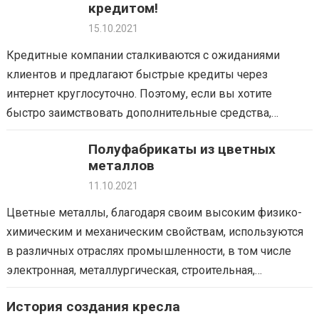
кредитом!
15.10.2021
Кредитные компании сталкиваются с ожиданиями
клиентов и предлагают быстрые кредиты через
интернет круглосуточно. Поэтому, если вы хотите
быстро заимствовать дополнительные средства,
воспользуйтесь онлайн-кредитом. О чем стоит помнить?
Полуфабрикаты из цветных
Где искать дешевое и быстрое финансирование?…
металлов
11.10.2021
Цветные металлы, благодаря своим высоким физико-
химическим и механическим свойствам, используются
в различных отраслях промышленности, в том числе
электронная, металлургическая, строительная,
ювелирная, автомобильная. Их большим
История создания кресла
преимуществом является также простота