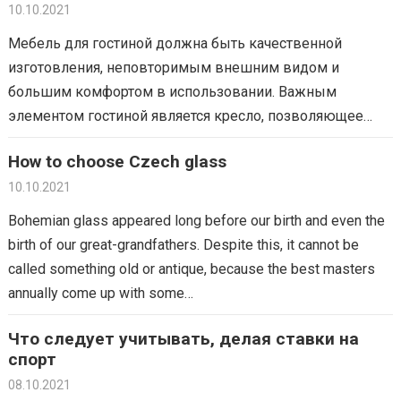
восстановления в процессах вторичной переработки,…
10.10.2021
Мебель для гостиной должна быть качественной
изготовления, неповторимым внешним видом и
большим комфортом в использовании. Важным
элементом гостиной является кресло, позволяющее
каждому испытать приятный отдых. С другой стороны,
How to choose Czech glass
хитом современного интерьера стала модель крылатого
крыла,…
10.10.2021
Bohemian glass appeared long before our birth and even the
birth of our great-grandfathers. Despite this, it cannot be
called something old or antique, because the best masters
annually come up with some…
Что следует учитывать, делая ставки на
спорт
08.10.2021