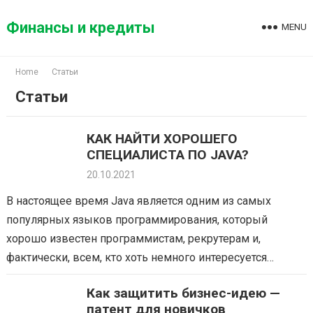
Skip
to
Финансы и кредиты
MENU
content
Home
Статьи
Статьи
КАК НАЙТИ ХОРОШЕГО
СПЕЦИАЛИСТА ПО JAVA?
20.10.2021
В настоящее время Java является одним из самых
популярных языков программирования, который
хорошо известен программистам, рекрутерам и,
фактически, всем, кто хоть немного интересуется
тенденциями на рынке ИТ. Поиск Java разработчиков
Как защитить бизнес-идею —
происходит на рынке почти…
патент для новичков