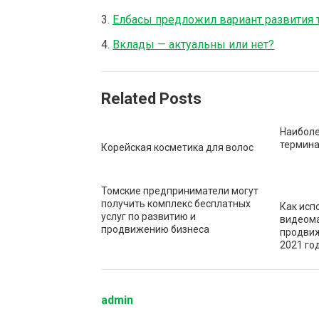
Елбасы предложил вариант развития 
Вклады — актуальны или нет?
Related Posts
Наиболе
термин
Корейская косметика для волос
Томские предприниматели могут
получить комплекс бесплатных
Как исп
услуг по развитию и
видеома
продвижению бизнеса
продвиж
2021 го
admin