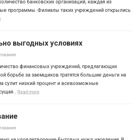
оличество банковских организаций, каждая из
ные программы. Филиалы таких учреждений открылись
e
ьно выгодных условиях
тование
личество финансовых учреждений, предлагающих
ой борьбе за заемщиков тратятся большие деньги на
ма сулит низкий процент и всевозможные
есущая…
Read more
вание
тование
ено на удовлетворение бытовых нужд населения. В