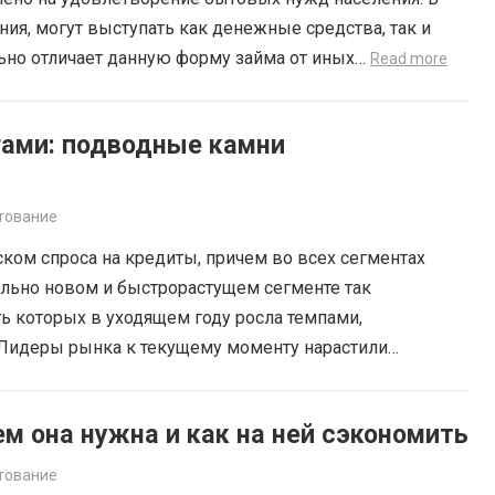
ния, могут выступать как денежные средства, так и
льно отличает данную форму займа от иных…
Read more
гами: подводные камни
тование
ком спроса на кредиты, причем во всех сегментах
ельно новом и быстрорастущем сегменте так
 которых в уходящем году росла темпами,
идеры рынка к текущему моменту нарастили
уровнем годичной давности и ждут еще более
по итогам декабря. Зачем же население в последний
ем она нужна и как на ней сэкономить
тование