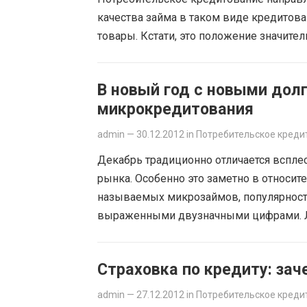
качества займа в таком виде кредитова
товары. Кстати, это положение значите
В новый год с новыми дол
микрокредитования
admin
—
30.12.2012
in
Потребительское креди
Декабрь традиционно отличается всплес
рынка. Особенно это заметно в относит
называемых микрозаймов, популярность
выраженными двузначными цифрами. Л
показатели в 2-2,5 раза по сравнению 
существенного прироста объема выдач 
Страховка по кредиту: зач
месяц года…
Read more
admin
—
27.12.2012
in
Потребительское креди