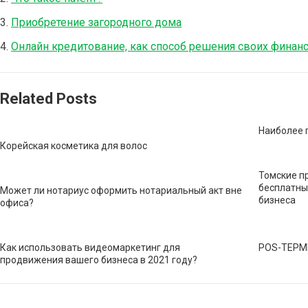
Приобретение загородного дома
Онлайн кредитование, как способ решения своих финан
Related Posts
Наиболее 
Корейская косметика для волос
Томские п
бесплатны
Может ли нотариус оформить нотариальный акт вне
бизнеса
офиса?
Как использовать видеомаркетинг для
POS-ТЕРМ
продвижения вашего бизнеса в 2021 году?